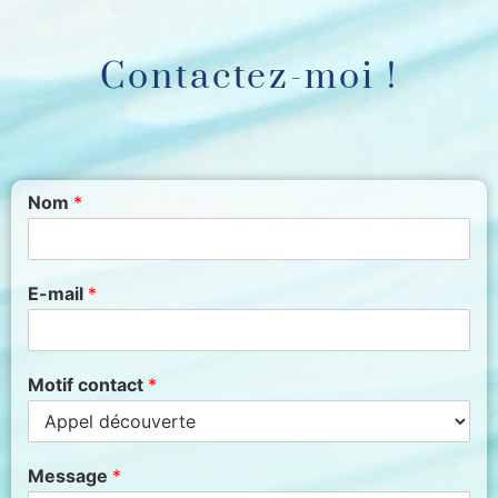
Contactez-moi !
Nom
*
E-mail
*
Motif contact
*
Message
*