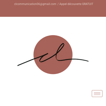
clcommunication06@gmail.com
/ Appel découverte GRATUIT