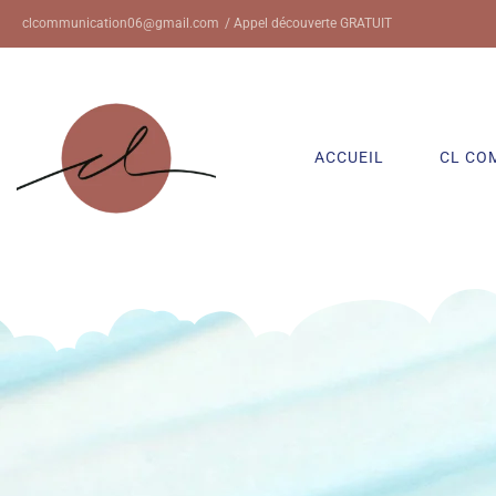
clcommunication06@gmail.com
/ Appel découverte GRATUIT
ACCUEIL
CL CO