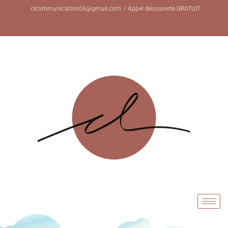
clcommunication06@gmail.com
/ Appel découverte GRATUIT